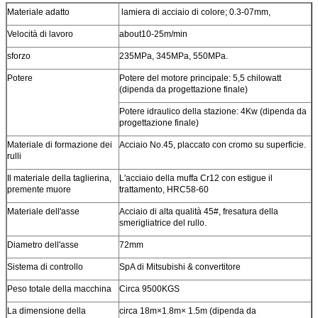
Materiale adatto
lamiera di acciaio di colore; 0.3-07mm,
Velocità di lavoro
about10-25m/min
sforzo
235MPa, 345MPa, 550MPa.
Potere
Potere del motore principale: 5,5 chilowatt
(dipenda da progettazione finale)
Potere idraulico della stazione: 4Kw (dipenda da
progettazione finale)
Materiale di formazione dei
Acciaio No.45, placcato con cromo su superficie.
rulli
Il materiale della taglierina,
L'acciaio della muffa Cr12 con estigue il
premente muore
trattamento, HRC58-60
Materiale dell'asse
Acciaio di alta qualità 45#, fresatura della
smerigliatrice del rullo.
Diametro dell'asse
72mm
Sistema di controllo
SpA di Mitsubishi & convertitore
Peso totale della macchina
Circa 9500KGS
La dimensione della
circa 18m×1.8m× 1.5m (dipenda da