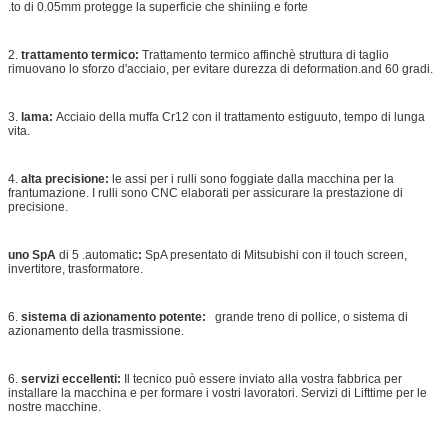
.to di 0.05mm protegge la superficie che shiniing e forte
2.
trattamento termico:
Trattamento termico affinchè struttura di taglio
rimuovano lo sforzo d'acciaio, per evitare durezza di deformation.and 60 gradi.
3.
lama:
Acciaio della muffa Cr12 con il trattamento estiguuto, tempo di lunga
vita.
4.
alta precisione:
le assi per i rulli sono foggiate dalla macchina per la
frantumazione. I rulli sono CNC elaborati per assicurare la prestazione di
precisione.
uno SpA
di 5 .automatic
:
SpA presentato di Mitsubishi con il touch screen,
invertitore, trasformatore.
6.
sistema di azionamento potente:
grande treno di pollice, o sistema di
azionamento della trasmissione.
6.
servizi eccellenti:
Il tecnico può essere inviato alla vostra fabbrica per
installare la macchina e per formare i vostri lavoratori. Servizi di Lifttime per le
nostre macchine.