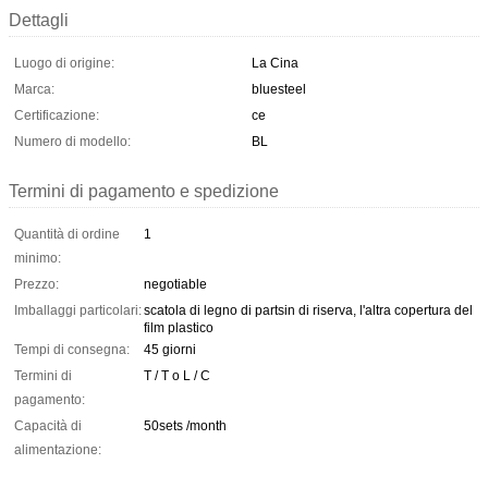
Dettagli
Luogo di origine:
La Cina
Marca:
bluesteel
Certificazione:
ce
Numero di modello:
BL
Termini di pagamento e spedizione
Quantità di ordine
1
minimo:
Prezzo:
negotiable
Imballaggi particolari:
scatola di legno di partsin di riserva, l'altra copertura del
film plastico
Tempi di consegna:
45 giorni
Termini di
T / T o L / C
pagamento:
Capacità di
50sets /month
alimentazione: