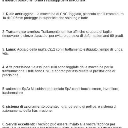
Il nostro rotolo che forma i vantaggi della macchina
1.
Rullo antiruggine:
La macchina di CNC foggiata, placcato con il cromo duro
.to di 0.05mm protegge la superficie che shiniing e forte
2.
Trattamento termico:
Trattamento termico affinchè struttura di taglio
rimuovano lo sforzo d'acciaio, per evitare durezza di deformation.and 60 gradi.
3.
Lama:
Acciaio della muffa Cr12 con il trattamento estiguuto, tempo di lunga
vita.
4.
Alta precisione:
le assi per i rulli sono foggiate dalla macchina per la
frantumazione. I rulli sono CNC elaborati per assicurare la prestazione di
precisione.
5 .automatic
SpA:
Mitsubishi presentato SpA con il touch screen, invertitore,
trasformatore.
6.
sistema di azionamento potente:
grande treno di pollice, o sistema di
azionamento della trasmissione.
6.
Servizi eccellenti:
Il tecnico può essere inviato alla vostra fabbrica per