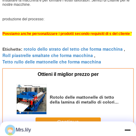
installare la macchina e per formare i vostri lavoratori. Servizi di Lifttime per le
nostre macchine.
produzione del processo:
Possiamo anche personalizzare i prodotti secondo requisiti di s del cliente '
rotolo dello strato del tetto che forma macchina
Etichette:
,
Roll piastrelle smaltate che forma macchina
,
Tetto rullo delle mattonelle che forma macchina
Ottieni il miglior prezzo per
Rotolo delle mattonelle di tetto
della lamina di metallo di colori
che forma macchina per la
costruzione parete e del tetto
Continua
Mrs.lily