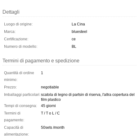
Dettagli
Luogo di origine:
La Cina
Marca:
bluesteel
Certificazione:
ce
Numero di modello:
BL
Termini di pagamento e spedizione
Quantità di ordine
1
minimo:
Prezzo:
negotiable
Imballaggi particolari:
scatola di legno di partsin di riserva, l'altra copertura del
film plastico
Tempi di consegna:
45 giorni
Termini di
T / T o L / C
pagamento:
Capacità di
50sets /month
alimentazione: