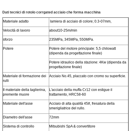
Dati tecnici di rotolo corrgated acciaio che forma macchina
Materiale adatto
lamiera di acciaio di colore; 0.3-07mm,
Velocità di lavoro
about10-25m/min
sforzo
235MPa, 345MPa, 550MPa.
Potere
Potere del motore principale: 5,5 chilowatt
(dipenda da progettazione finale)
Potere idraulico della stazione: 4Kw (dipenda da
progettazione finale)
Materiale di formazione dei
Acciaio No.45, placcato con cromo su superficie.
rulli
Il materiale della taglierina,
L'acciaio della muffa Cr12 con estigue il
premente muore
trattamento, HRC58-60
Materiale dell'asse
Acciaio di alta qualità 45#, fresatura della
smerigliatrice del rullo.
Diametro dell'asse
72mm
Sistema di controllo
Mitsubishi SpA & convertitore