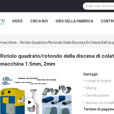
TTI
VIDEO
CIRCA NOI
GIRO DELLA FABBRICA
CONTRO
a macchina
Rotolo Quadrato/rotondo Della Discesa Di Colata Dell'
Rotolo quadrato/rotondo della discesa di cola
macchina 1.5mm, 2mm
Dettagli:
Luogo di origine:
Marca:
Certificazione:
Numero di modell
Termini di pagame