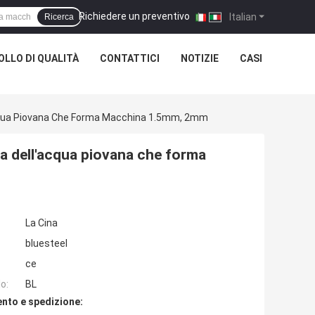
Richiedere un preventivo
|
Italian
Ricerca
LLO DI QUALITÀ
CONTATTICI
NOTIZIE
CASI
acqua Piovana Che Forma Macchina 1.5mm, 2mm
ta dell'acqua piovana che forma
La Cina
bluesteel
ce
o:
BL
nto e spedizione: