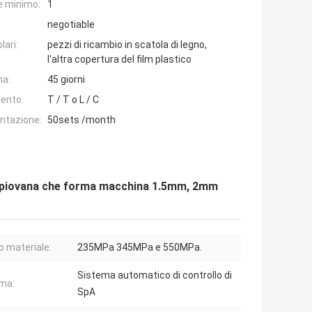
e minimo:
1
negotiable
lari:
pezzi di ricambio in scatola di legno,
l'altra copertura del film plastico
na:
45 giorni
ento:
T / T o L / C
entazione:
50sets /month
ua piovana che forma macchina 1.5mm, 2mm
o materiale:
235MPa 345MPa e 550MPa.
Sistema automatico di controllo di
ma:
SpA