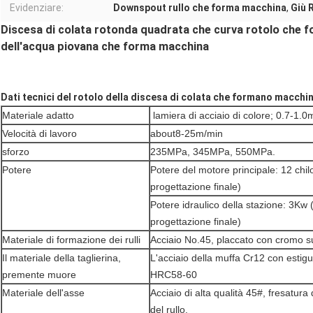
Evidenziare:
Downspout rullo che forma macchina
,
Giù 
Discesa di colata rotonda quadrata che curva rotolo che fo
dell'acqua piovana che forma macchina
Dati tecnici del rotolo della discesa di colata che formano macchi
Materiale adatto
lamiera di acciaio di colore; 0.7-
Velocità di lavoro
about8-25m/min
sforzo
235MPa, 345MPa, 550MPa.
Potere
Potere del motore principale: 12 chi
progettazione finale)
Potere idraulico della stazione: 3Kw
progettazione finale)
Materiale di formazione dei rulli
Acciaio No.45, placcato con cromo su
Il materiale della taglierina,
L'acciaio della muffa Cr12 con estigu
premente muore
HRC58-60
Materiale dell'asse
Acciaio di alta qualità 45#, fresatura 
del rullo.